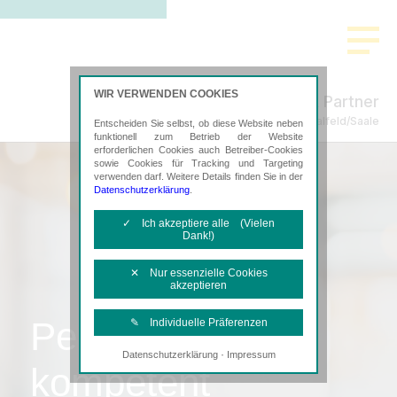
WIR VERWENDEN COOKIES
Freund & Partner
Steuerberatung in Saalfeld/Saale
Entscheiden Sie selbst, ob diese Website neben
funktionell zum Betrieb der Website
erforderlichen Cookies auch Betreiber-Cookies
sowie Cookies für Tracking und Targeting
verwenden darf. Weitere Details finden Sie in der
Datenschutzerklärung
.
✓ Ich akzeptiere alle (Vielen
Dank!)
✕ Nur essenzielle Cookies
akzeptieren
Persönlich,
✎ Individuelle Präferenzen
·
Datenschutzerklärung
Impressum
Notwendige Cookies
kompetent
Diese Cookies sind erforderlich, um die
grundlegende Funktionalität der Website