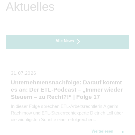
Aktuelles
Alle News
31.07.2026
Unternehmensnachfolge: Darauf kommt
es an: Der ETL-Podcast – „Immer wieder
Steuern – zu Recht?!“ | Folge 17
In dieser Folge sprechen ETL-Arbeitsrechtlerin Aigerim
Rachimow und ETL-Steuerrechtexperte Dietrich Loll über
die wichtigsten Schritte einer erfolgreichen
Unternehmensnachfolge. Sie erklären, warum
Weiterlesen
Kommunikation genauso wichtig ist wie rechtliche und