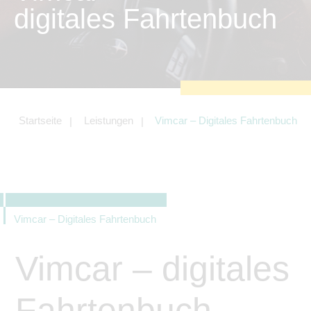
zu sichern.
digitales Fahrtenbuch
Tracking- und Targeting-Cookies
Diese Cookies sind erforderlich, um
unsere Website auf Ihre Bedürfnisse hin
zu optimieren. Hierzu gehört eine
bedarfsgerechte Gestaltung und
fortlaufende Verbesserung unseres
Angebotes einschließlich der
Verknüpfung zu Social-Media-
Angeboten von z.B. Facebook und
Startseite
Leistungen
Vimcar – Digitales Fahrtenbuch
LinkedIn.
Betreibercookies
Diese Cookies sind erforderlich, um z.B.
Google Maps zu nutzen oder
eingebettete Videos abspielen zu
können.
Vimcar – Digitales Fahrtenbuch
Vimcar – digitales
Fahrtenbuch