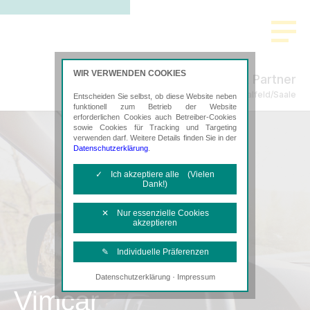
WIR VERWENDEN COOKIES
Freund & Partner
Steuerberatung in Saalfeld/Saale
Entscheiden Sie selbst, ob diese Website neben
funktionell zum Betrieb der Website
erforderlichen Cookies auch Betreiber-Cookies
sowie Cookies für Tracking und Targeting
verwenden darf. Weitere Details finden Sie in der
Datenschutzerklärung
.
✓ Ich akzeptiere alle (Vielen
Dank!)
✕ Nur essenzielle Cookies
akzeptieren
✎ Individuelle Präferenzen
·
Datenschutzerklärung
Impressum
Notwendige Cookies
Vimcar
Diese Cookies sind erforderlich, um die
grundlegende Funktionalität der Website