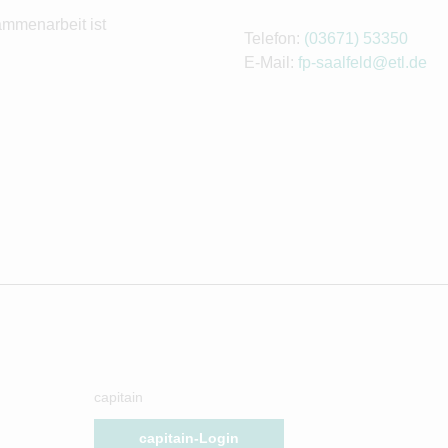
ammenarbeit ist
Telefon:
(03671) 53350
E-Mail:
fp-saalfeld@etl.de
capitain
capitain-Login