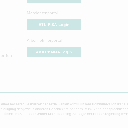
Mandantenportal
ETL-PISA-Login
Arbeitnehmerportal
eMitarbeiter-Login
prüfen
 einer besseren Lesbarkeit der Texte wählen wir für unsere Kommunikationskanäl
hteiligung des jeweils anderen Geschlechts, sondern ist im Sinne der sprachlich
 fühlen. Im Sinne der Gender Mainstreaming-Strategie der Bundesregierung vertret