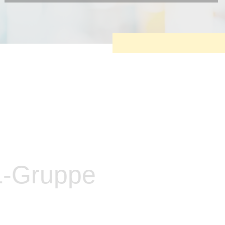
Diese Cookies sind erforderlich, um die grundlegende
Funktionalität der Website zu sichern.
Tracking- und Targeting-Cookies
Diese Cookies sind erforderlich, um unsere Website auf Ihre
Bedürfnisse hin zu optimieren. Hierzu gehört eine
bedarfsgerechte Gestaltung und fortlaufende Verbesserung
unseres Angebotes einschließlich der Verknüpfung zu
Social-Media-Angeboten von z.B. Facebook und LinkedIn.
Betreibercookies
Diese Cookies sind erforderlich, um z.B. Google Maps zu
nutzen oder eingebettete Videos abspielen zu können.
L-Gruppe